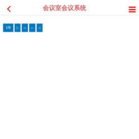
会议室会议系统解决方案
1/0
|‹
‹‹
››
›|