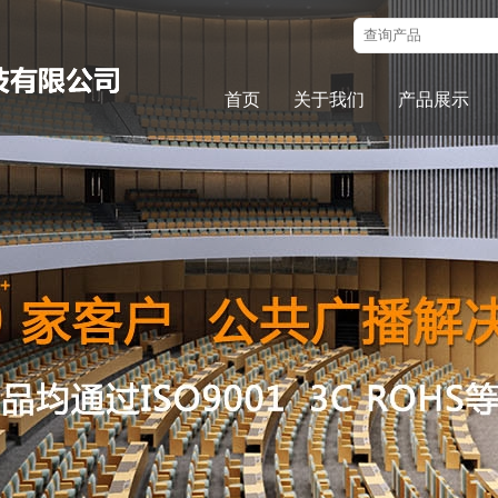
首页
关于我们
产品展示
企业介绍
公共广播系统
荣誉资质
SIP可视对讲系
企业文化
数字会议系统
组织架构
专业扩声系统
企业宗旨
中控距阵系统
可视化分布式系
高清录播系统
视频会议系统
无纸化会务系统