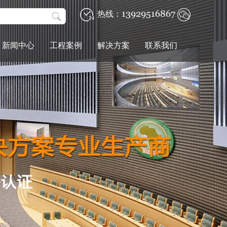
13929516867
热线：
新闻中心
工程案例
解决方案
联系我们
企业新闻
政企单位
校园IP广播系统解决方案
联系方式
统
行业新闻
智慧校园
工业厂区IP电话对讲系统解决方案
在线留言
景区公园/广场
指挥中心会议系统解决方案
会议室
会议室会议系统解决方案
录播教室
报告厅会议系统解决方案
统
报告宴会厅
会议室扩声系统解决方案
指挥中心
宴会厅灯光音响系统解决方案
智慧医院
体育场馆扩声系统解决方案
体育操场