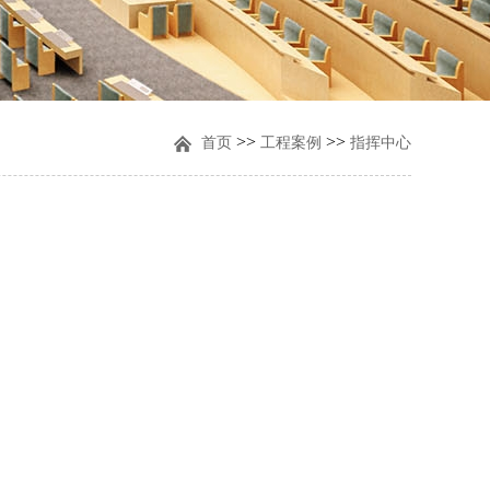
工厂/办公大楼
公检司法
>>
>>
首页
工程案例
指挥中心