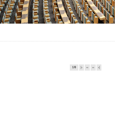
舞台灯光系统
1/0
|‹
‹‹
››
›|