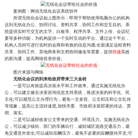
案例图：网动无纸化会议系统软件
所谓无纸化会议如上图所示：即用于帮助使用电脑办公的机构
达到无纸化办公、协同讨论、资料共享，协同工作和交互目的。系
统提供实时可交互的文字、白板等、程序共享、文件上传、会议纪
要等多种功能，为机构提供一个实时互动的平台。通过这个平台，
机构人员间可进行实时的会商和有效的信息沟通;全面满足远程资料
共享、协同工作、异地商务和文档协同修改等需要，提供
快捷
高效
的新沟通，提高网络投资价值。
图片来源与网络
无纸化会议的到来给政府带来三大金砖
一是可以有效提高决策水平和工作效率。通过实施无纸化办
公，可以建立健全决策咨询信息支持系统，推进决策的科学化、民
主化;可以规范公文办理行为，避免一文多投、公文积压和公文乱传
等现象，提高公文流转速度,加快市委、市政府决策部署的传达、贯
彻、落实。
二是可以减轻收发公文带来的交通、环境压力。实施无纸化办
公，可以减少镇街、部门的车辆出行，减轻城区道路交通压力，避
免交通意外发生;可以减轻应酬压力，避免不必要的应酬接待开支;可